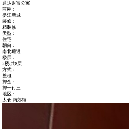
通达财富公寓
商圈 :
娄江新城
装修 :
精装修
类型 :
住宅
朝向 :
南北通透
楼层 :
2楼/共8层
方式 :
整租
押金 :
押一付三
地区 :
太仓 南郊镇