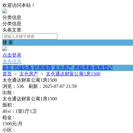
欢迎访问本站！
分类信息
分类信息
头条文章
搜 索
点击登录
发布信息
首页
同城头条
好房推荐
太仓房产
求租求购
租售登记
首页
>
太仓房产
>
太仓通达财富公寓1房1500
太仓通达财富公寓1房1500
浏览：536 刷新：2025-07-07 21:59
出租 :
太仓通达财富公寓1房1500
面积 :
40㎡ / 1室1厅1卫
租金 :
1500元/月
小区 :