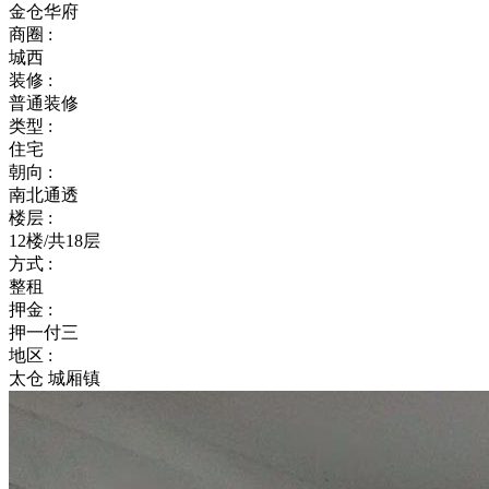
金仓华府
商圈 :
城西
装修 :
普通装修
类型 :
住宅
朝向 :
南北通透
楼层 :
12楼/共18层
方式 :
整租
押金 :
押一付三
地区 :
太仓 城厢镇