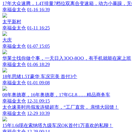
17年大众速腾，1.4T排量7档位双离合变速箱，动力小暴躁
幸福金太仓
01-16 16:39
太平新村
幸福金太仓
01-11 16:25
大庆
幸福金太仓
01-07 15:05
华莱士找你做个事，一天日入3OO-8OO，有手机就能在家上班
幸福金太仓
01-06 18:29
18年思绪1.5T豪华 车况完美 首付3个
幸福金太仓
01-01 09:08
08年奥德赛，16年奥德赛，17年GL8……精品商务车
幸福金太仓
12-31 09:15
太仓速美时尚假发连锁超市，“工厂直营， 亲情大回馈！
幸福金太仓
12-29 10:39
15年1.6t现在索纳塔九级车况OK首付1万喜欢的私聊！
幸福金太仓
12-29 00:14