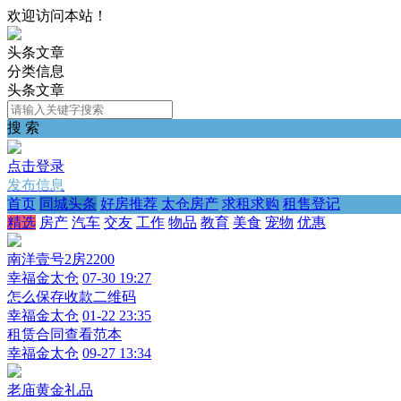
欢迎访问本站！
头条文章
分类信息
头条文章
搜 索
点击登录
发布信息
首页
同城头条
好房推荐
太仓房产
求租求购
租售登记
精选
房产
汽车
交友
工作
物品
教育
美食
宠物
优惠
南洋壹号2房2200
幸福金太仓
07-30 19:27
怎么保存收款二维码
幸福金太仓
01-22 23:35
租赁合同查看范本
幸福金太仓
09-27 13:34
老庙黄金礼品